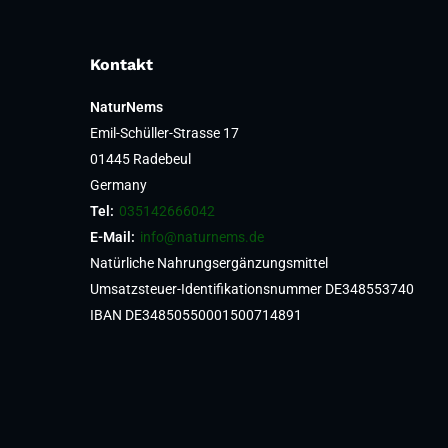
Kontakt
NaturNems
Emil-Schüller-Strasse 17
01445 Radebeul
Germany
Tel:
035142666042
E-Mail:
info@naturnems.de
Natürliche Nahrungsergänzungsmittel
Umsatzsteuer-Identifikationsnummer DE348553740
IBAN DE34850550001500714891