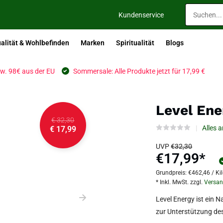
Kundenservice
alität & Wohlbefinden
Marken
Spiritualität
Blogs
w. 98€ aus der EU
Sommersale: Alle Produkte jetzt für 17,99 €
Level Ene
€ 32,30
Alles a
€ 17,99
UVP
€32,30
€17,99
*
Grundpreis:
€462,46
/
Ki
* Inkl. MwSt. zzgl.
Versan
Level Energy ist ein 
zur Unterstützung des