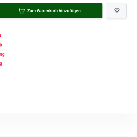
Zum Warenkorb hinzufügen
d
it
ung
ng