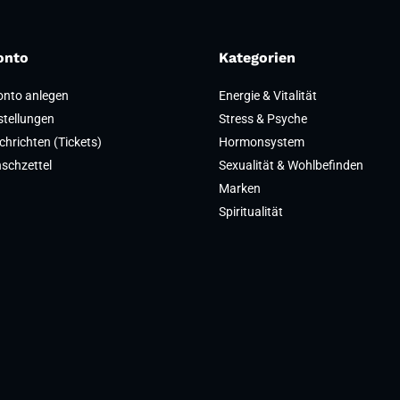
l verwendet wird. Es enthält
onto
Kategorien
fig als Bestandteil einer
nto anlegen
Energie & Vitalität
stellungen
Stress & Psyche
l pflanzlichen Ursprungs.
hrichten (Tickets)
Hormonsystem
 häufig als Bestandteil einer
schzettel
Sexualität & Wohlbefinden
Marken
en.
Spiritualität
tionell in verschiedenen Kulturen
 und zur Verringerung von Müdigkeit
 zur normalen Funktion des
sowie zur normalen Bildung roter