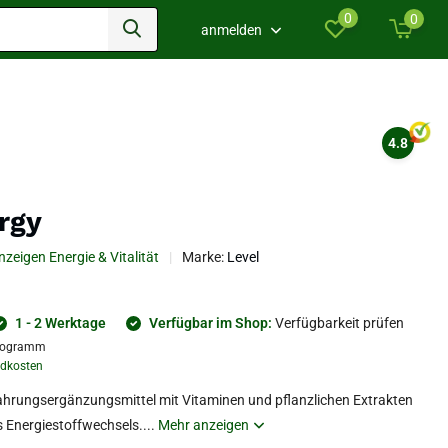
0
0
anmelden
4.8
rgy
nzeigen Energie & Vitalität
Marke:
Level
1 - 2 Werktage
Verfügbar im Shop:
Verfügbarkeit prüfen
logramm
dkosten
Nahrungsergänzungsmittel mit Vitaminen und pflanzlichen Extrakten
 Energiestoffwechsels....
Mehr anzeigen