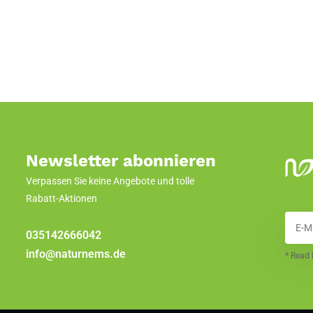
**
**
**
**
100%
100%
2500%
Newsletter abonnieren
onsverordnung
Verpassen Sie keine Angebote und tolle
Rabatt-Aktionen
ethylcellulose), Burma-Spirulina-
035142666042
e-Extrakt, Roter Ginseng-Extrakt,
info@naturnems.de
* Read 