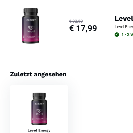
Inhaltsstoffen zu ergänzen.
Das Produkt eignet sich insbesondere für:
Leve
€ 32,30
€ 17,99
Level Ene
einen aktiven Lebensstil
1 - 2 
Phasen erhöhter geistiger oder körperlicher Belastung
Sport und Bewegung
einen hektischen Alltag
Level Energy ersetzt keinen gesunden Lebensstil, kann Teil einer b
Zuletzt angesehen
Zusammensetzung von Level 
Inhaltsstoffe
Menge pro Tagesdosis (2 Ka
Guarana-Extrakt
100 mg
- davon Koffein
ca. 10 mg
Burma-Spirulina-Pulver
60 mg
Level Energy