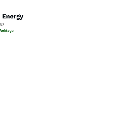
l Energy
rgy
Werktage
ewussten Lebensweise sein.
Energy
pseln)
% NRV*
**
**
**